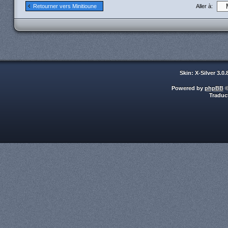
Aller à:
Retourner vers Minitioune
Skin: X-Silver 3.0
Powered by
phpBB
©
Traduc