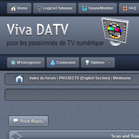
Home
Logiciel Tutioune
TiouneMonitor
FAQ
M’enregistrer
Connexion
Options
Index du forum
PROJECTS (English Section)
Minitioune
‹
‹
Scan and Tiou