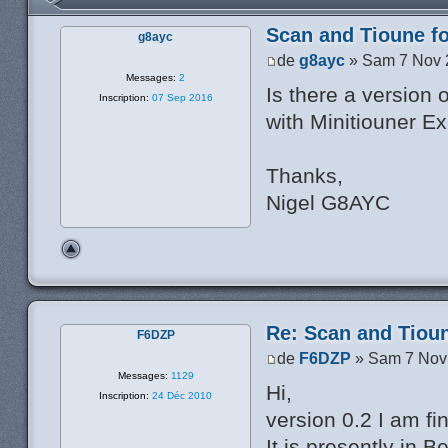
Scan and Tioune fo
g8ayc
de
g8ayc
» Sam 7 Nov 
Messages:
2
Is there a version 
Inscription:
07 Sep 2016
with Minitiouner E
Thanks,
Nigel G8AYC
Re: Scan and Tioun
F6DZP
de
F6DZP
» Sam 7 Nov
Messages:
1129
Hi,
Inscription:
24 Déc 2010
version 0.2 I am fi
It is presently in B