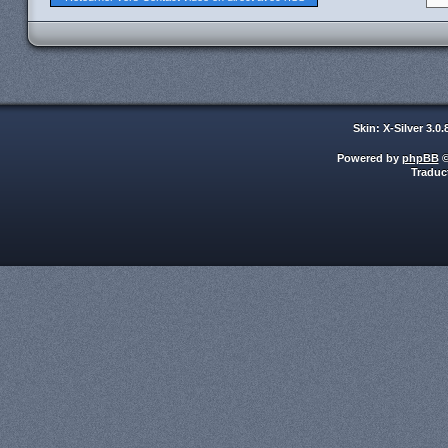
Skin: X-Silver 3.0
Powered by
phpBB
©
Traduc