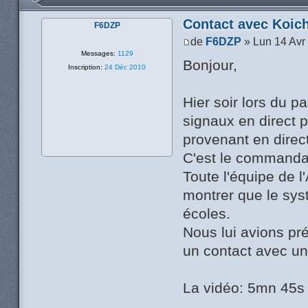
Contact avec Koich
F6DZP
de
F6DZP
» Lun 14 Avr
Messages:
1129
Bonjour,
Inscription:
24 Déc 2010
Hier soir lors du 
signaux en direct p
provenant en direct
C'est le commanda
Toute l'équipe de l
montrer que le sys
écoles.
Nous lui avions pr
un contact avec un
La vidéo: 5mn 45s e