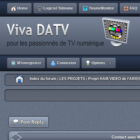
Home
Logiciel Tutioune
TiouneMonitor
FAQ
M’enregistrer
Connexion
Options
Index du forum
LES PROJETS
Projet HAM VIDEO de l'ARIS
‹
‹
Contact avec K