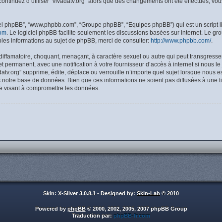
 continuez d’utiliser “vivadatv.org” alors que des changements ont été effectués, 
giciel phpBB”, “www.phpbb.com”, “Groupe phpBB”, “Equipes phpBB”) qui est un script l
om
. Le logiciel phpBB facilite seulement les discussions basées sur internet. Le
es informations au sujet de phpBB, merci de consulter:
http://www.phpbb.com/
.
iffamatoire, choquant, menaçant, à caractère sexuel ou autre qui peut transgresser l
 permanent, avec une notification à votre fournisseur d’accès à internet si nous l
tv.org” supprime, édite, déplace ou verrouille n’importe quel sujet lorsque nous es
 notre base de données. Bien que ces informations ne soient pas diffusées à une ti
e visant à compromettre les données.
Skin: X-Silver 3.0.8.1 - Designed by:
Skin-Lab
© 2010
Powered by
phpBB
© 2000, 2002, 2005, 2007 phpBB Group
Traduction par:
phpBB-fr.com