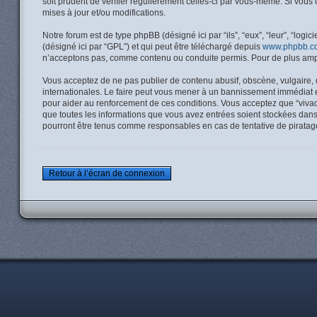
soit prudent de vérifier régulièrement celles-ci par vous-même. Si vous
mises à jour et/ou modifications.
Notre forum est de type phpBB (désigné ici par “ils”, “eux”, “leur”, “lo
(désigné ici par “GPL”) et qui peut être téléchargé depuis
www.phpbb.c
n’acceptons pas, comme contenu ou conduite permis. Pour de plus ampl
Vous acceptez de ne pas publier de contenu abusif, obscène, vulgaire, d
internationales. Le faire peut vous mener à un bannissement immédiat et
pour aider au renforcement de ces conditions. Vous acceptez que “vivada
que toutes les informations que vous avez entrées soient stockées dans
pourront être tenus comme responsables en cas de tentative de piratag
Retour à l’écran de connexion