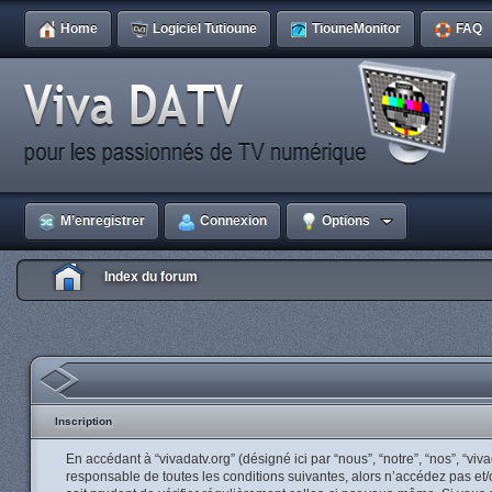
Home
Logiciel Tutioune
TiouneMonitor
FAQ
M’enregistrer
Connexion
Options
Index du forum
Inscription
En accédant à “vivadatv.org” (désigné ici par “nous”, “notre”, “nos”, “vi
responsable de toutes les conditions suivantes, alors n’accédez pas et/