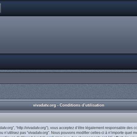
vivadatv.org - Conditions d’utilisation
vadatv.org”, “http://vivadatv.org”), vous acceptez d’être légalement responsable des
ou n’utilisez pas “vivadatv.org”. Nous pouvons modifier celles-ci à n’importe quel 