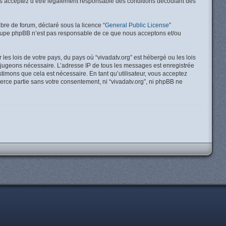
vous acceptez d’être légalement responsable des conditions découlant des
ibre de forum, déclaré sous la licence “
General Public License
”
 groupe phpBB n’est pas responsable de ce que nous acceptons et/ou
es lois de votre pays, du pays où “vivadatv.org” est hébergé ou les lois
e jugeons nécessaire. L’adresse IP de tous les messages est enregistrée
timons que cela est nécessaire. En tant qu’utilisateur, vous acceptez
erce partie sans votre consentement, ni “vivadatv.org”, ni phpBB ne