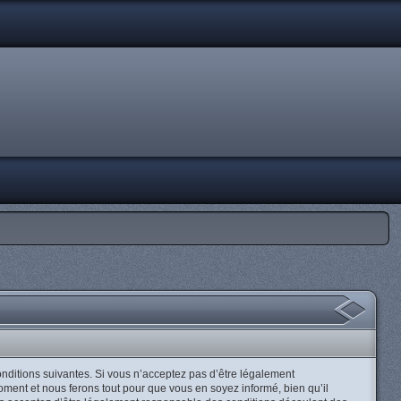
 conditions suivantes. Si vous n’acceptez pas d’être légalement
moment et nous ferons tout pour que vous en soyez informé, bien qu’il