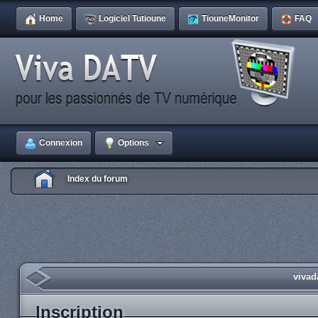
Home
Logiciel Tutioune
TiouneMonitor
FAQ
Connexion
Options
Index du forum
vivad
Inscription