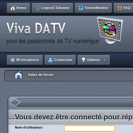
Home
Logiciel Tutioune
TiouneMonitor
FAQ
M’enregistrer
Connexion
Options
Index du forum
Vous devez être connecté pour rép
Nom d’utilisateur: