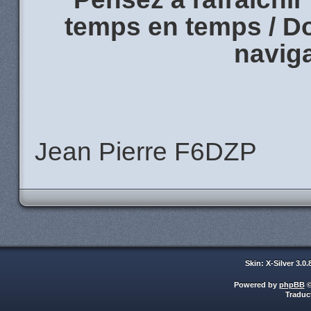
temps en temps / Don
naviga
Jean Pierre F6DZP
Skin: X-Silver 3.0
Powered by
phpBB
©
Traduc