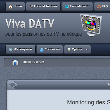
Home
Logiciel Tutioune
TiouneMonitor
FAQ
M’enregistrer
Connexion
Options
Index du forum
T
Monitoring des S