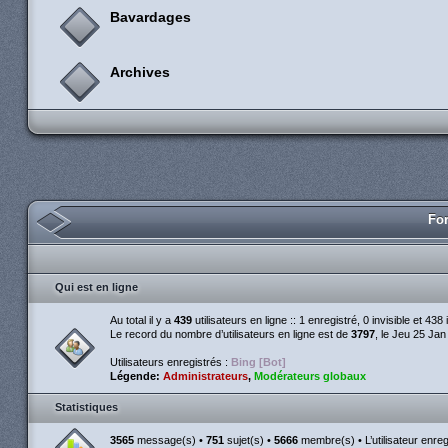
Bavardages
Archives
For
Qui est en ligne
Au total il y a
439
utilisateurs en ligne :: 1 enregistré, 0 invisible et 43
Le record du nombre d’utilisateurs en ligne est de
3797
, le Jeu 25 Ja
Utilisateurs enregistrés :
Bing [Bot]
Légende:
Administrateurs
,
Modérateurs globaux
Statistiques
3565
message(s) •
751
sujet(s) •
5666
membre(s) • L’utilisateur enreg