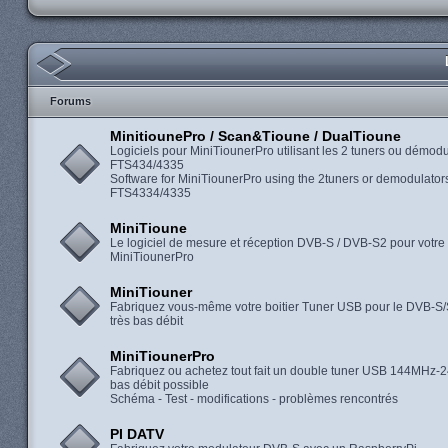
Forums
MinitiounePro / Scan&Tioune / DualTioune
Logiciels pour MiniTiounerPro utilisant les 2 tuners ou démod
FTS434/4335
Software for MiniTiounerPro using the 2tuners or demodulator
FTS4334/4335
MiniTioune
Le logiciel de mesure et réception DVB-S / DVB-S2 pour votre
MiniTiounerPro
MiniTiouner
Fabriquez vous-même votre boitier Tuner USB pour le DVB-S/
très bas débit
MiniTiounerPro
Fabriquez ou achetez tout fait un double tuner USB 144MHz-
bas débit possible
Schéma - Test - modifications - problèmes rencontrés
PI DATV