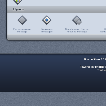
Légende
Pas de nouveau
Nouveaux
Sous-forums - Pas de
S
message
messages
nouveau message
Nouv
Skin: X-Silver 3.0
Powered by
phpBB
©
Traduc