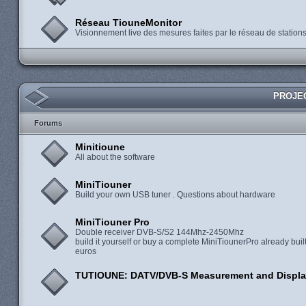
Réseau TiouneMonitor
Visionnement live des mesures faites par le réseau de statio
PROJEC
Forums
Minitioune
All about the software
MiniTiouner
Build your own USB tuner . Questions about hardware
MiniTiouner Pro
Double receiver DVB-S/S2 144Mhz-2450Mhz
build it yourself or buy a complete MiniTiounerPro already built
euros
TUTIOUNE: DATV/DVB-S Measurement and Displa