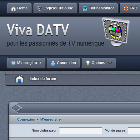
Home
Logiciel Tutioune
TiouneMonitor
FAQ
M’enregistrer
Connexion
Options
Index du forum
Connexion
•
M’enregistrer
Nom d’utilisateur:
Mot de passe: